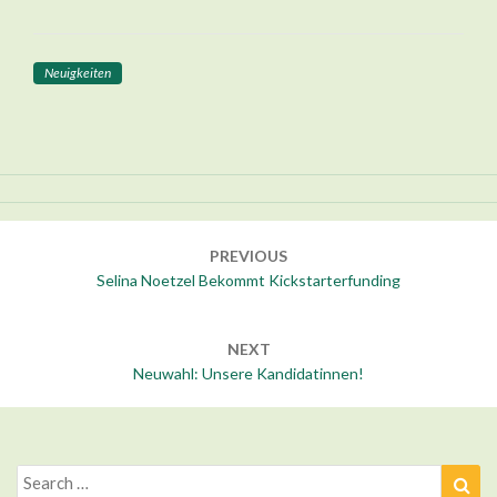
Neuigkeiten
Post
navigation
PREVIOUS
Selina Noetzel Bekommt Kickstarterfunding
NEXT
Neuwahl: Unsere Kandidatinnen!
Search
Sea