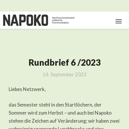
Toggl
Navig
Rundbrief 6 /2023
Rundbrief
6
/2023
14. September 2023
Liebes Netzwerk,
das Semester steht in den Startlöchern, der
Sommer wird zum Herbst – und auch bei Napoko
stehen die Zeichen auf Veränderung; wir haben zwei
wahnsinnig spannende Lunchbreaks und eine