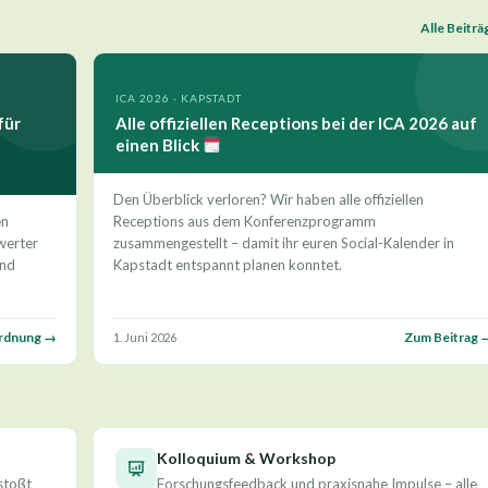
Alle Beitr
ICA 2026 · KAPSTADT
für
Alle offiziellen Receptions bei der ICA 2026 auf
einen Blick
Den Überblick verloren? Wir haben alle offiziellen
en
Receptions aus dem Konferenzprogramm
werter
zusammengestellt – damit ihr euren Social-Kalender in
und
Kapstadt entspannt planen konntet.
ordnung →
Zum Beitrag 
1. Juni 2026
Kolloquium & Workshop
stoßt
Forschungsfeedback und praxisnahe Impulse – alle