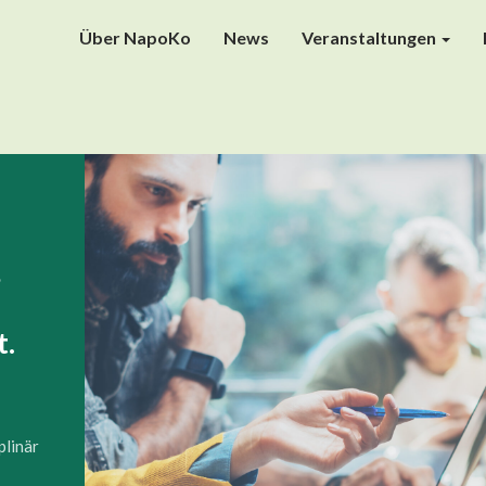
Über NapoKo
News
Veranstaltungen
,
t.
plinär