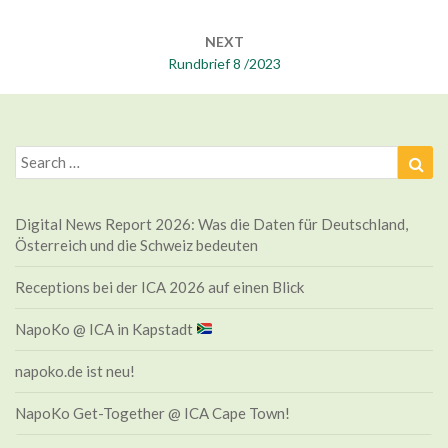
NEXT
Rundbrief 8 /2023
Search
Sea
for:
Digital News Report 2026: Was die Daten für Deutschland,
Österreich und die Schweiz bedeuten
Receptions bei der ICA 2026 auf einen Blick
NapoKo @ ICA in Kapstadt
napoko.de ist neu!
NapoKo Get-Together @ ICA Cape Town!