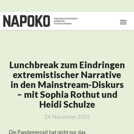
Toggl
Navig
Lunchbreak zum Eindringen
Lunchbreak
zum
extremistischer Narrative
Eindringen
in den Mainstream-Diskurs
extremistischer
Narrative
– mit Sophia Rothut und
in
Heidi Schulze
den
Mainstream-
Diskurs
24. November 2023
–
mit
Die Pandemiezeit hat nicht nur das