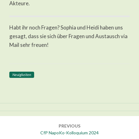
Akteure.
Habt ihr noch Fragen? Sophia und Heidi haben uns
gesagt, dass sie sich über Fragen und Austausch via
Mail sehr freuen!
Neuigkeiten
Post
navigation
PREVIOUS
CfP NapoKo-Kolloquium 2024