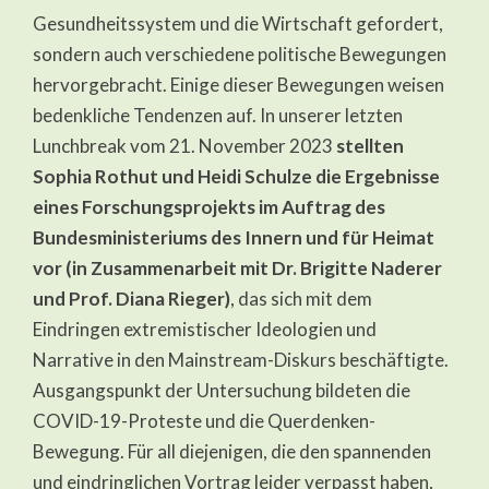
Sophia
Gesundheitssystem und die Wirtschaft gefordert,
Rothut
und
sondern auch verschiedene politische Bewegungen
Heidi
hervorgebracht. Einige dieser Bewegungen weisen
Schulze
bedenkliche Tendenzen auf. In unserer letzten
Lunchbreak vom 21. November 2023
stellten
Sophia Rothut und Heidi Schulze die Ergebnisse
eines Forschungsprojekts im Auftrag des
Bundesministeriums des Innern und für Heimat
vor (in Zusammenarbeit mit Dr. Brigitte Naderer
und Prof. Diana Rieger)
, das sich mit dem
Eindringen extremistischer Ideologien und
Narrative in den Mainstream-Diskurs beschäftigte.
Ausgangspunkt der Untersuchung bildeten die
COVID-19-Proteste und die Querdenken-
Bewegung. Für all diejenigen, die den spannenden
und eindringlichen Vortrag leider verpasst haben,